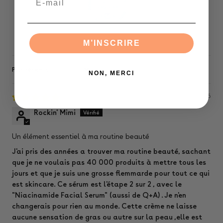
100.0
Vérifié
M’INSCRIRE
Sort by
NON, MERCI
13/03/2026
Rockin' Mimi
Un élément essentiel à ma routine beauté
J'ai pris des années a trouver ma routine beauté, sachant
que je ne voulais pas 40 000 produits à mettre tous les
jours et que je suis une grosse flemmarde pour tout ce qui
est skincare. Ce sérum est l'étape 2 sur 2 , avec le
"Niacinamide Facial Serum" (aussi de Q+A) . Je n'en
changerais pour rien au monde. Cette crème ne laisse
aucune sensation de gras ou autre sur la peau ,elle est