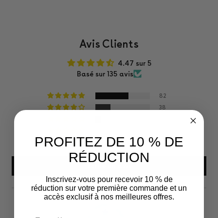
Avis Clients
4.47 sur 5
Basé sur 135 avis
82
38
13
1
PROFITEZ DE 10 % DE
1
RÉDUCTION
Écrire un avis
Inscrivez-vous pour recevoir 10 % de
réduction sur votre première commande et un
accès exclusif à nos meilleures offres.
Email