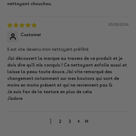
nettoyant chouchou.
30/05/2024
Customer
Il est vite devenu mon nettoyant préféré
J'ai découvert la marque au travers de ce produit et je
dois dire qu'il m'a conquis ! Ce nettoyant exfolie aussi et
laisse la peau toute douce. J'ai vite remarqué des
changement notamment sur mes boutons qui sont de
moins en moins présent et qui ne reviennent pas !ù
Je suis fan de la texture en plus de cela
J'adore
1
2
3