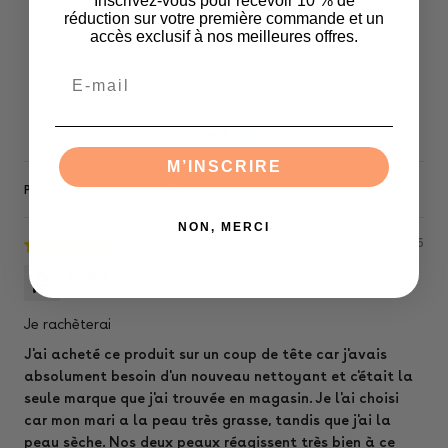
Inscrivez-vous pour recevoir 10 % de
réduction sur votre première commande et un
accès exclusif à nos meilleures offres.
Email
100.0
Vérifié
M’INSCRIRE
Sort by
NON, MERCI
19/09/2025
Lydia P
Je rachèterai
J'ai acheté ce produit sur un coup de tête car j'avais
absolument besoin d'un nouveau nettoyant et c'était la
seule marque que j'ai trouvée en magasin. Je l'ai choisi
car mon mari a la peau très grasse, tandis que j'ai la
peau sèche. Nos deux peaux réagissent très bien à ce