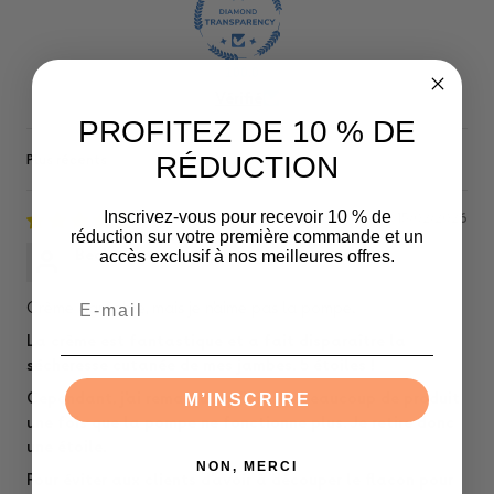
100.0
Vérifié
PROFITEZ DE 10 % DE
RÉDUCTION
Sort by
Inscrivez-vous pour recevoir 10 % de
15/02/2026
réduction sur votre première commande et un
Becks
accès exclusif à nos meilleures offres.
Email
Crème agréable, mais je n'aime pas la pompe.
La crème est fantastique et a fait disparaître la
sécheresse cutanée de mes jambes. 5 étoiles !
Cependant, j'ai remarqué qu'il reste beaucoup de produit
M’INSCRIRE
une fois que la pompe ne fonctionne plus. Je retire donc
une étoile.
NON, MERCI
Pour éviter aux clients d'avoir à découper le flacon pour