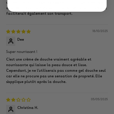
utiliser toute la crème, un simple pot à large ouverture
avec un couvercle à vis serait beaucoup plus pratique et
faciliterait également son transport.
18/10/2025
Dee
Super nourrissant !
C'est une crème de douche vraiment agréable et
nourrissante qui laisse la peau douce et lisse.
Cependant, je ne l'utiliserais pas comme gel douche seul
car elle ne procure pas une sensation de propreté. Elle
s'applique plutôt après la douche.
05/05/2025
Christina H.